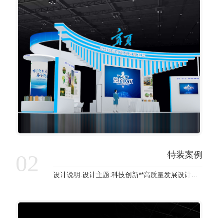
特装案例
02
设计说明:设计主题:科技创新**高质量发展设计颜色:白色是清纯、纯洁、神圣的象征。现代社会把白色视为高品位的审美象征。白色与具有强烈个性的色彩搭配可增强青春活跃的魅力，表现出不同的情感效果。白色点缀天...