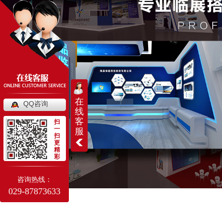
在
QQ咨询
线
客
扫
一
服
扫
更
精
彩
咨询热线：
029-87873633